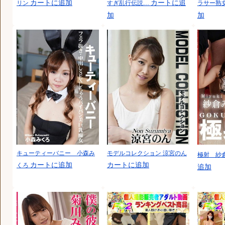
カートに追加
カートに追
リン
すぎ乱行伝説…
ラサー熟
加
加
キューティーバニー 小森み
モデルコレクション 涼宮のん
極射 紗
カートに追加
カートに追加
くろ
追加