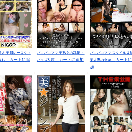
素人 美脚レースクィ
パコパコママ 美熟女の乱舞 ～
パコパコママ スタイル抜
カートに追
カートに追加
カートに
波ち…
パイズリ顔…
美人妻の火遊…
加