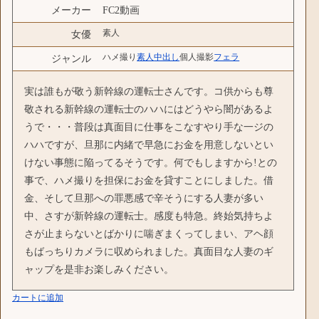
メーカー
FC2動画
素人
女優
ハメ撮り
素人
中出し
個人撮影
フェラ
ジャンル
実は誰もが敬う新幹線の運転士さんです。コ供からも尊
敬される新幹線の運転士のハハにはどうやら闇があるよ
うで・・・普段は真面目に仕事をこなすやり手な一ジの
ハハですが、旦那に内緒で早急にお金を用意しないとい
けない事態に陥ってるそうです。何でもしますから!との
事で、ハメ撮りを担保にお金を貸すことにしました。借
金、そして旦那への罪悪感で辛そうにする人妻が多い
中、さすが新幹線の運転士。感度も特急。終始気持ちよ
さが止まらないとばかりに喘ぎまくってしまい、アヘ顔
もばっちりカメラに収められました。真面目な人妻のギ
ャップを是非お楽しみください。
カートに追加