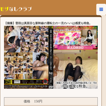
【個撮】普段は真面目な新幹線の運転士の一児のハハは感度も特急。
価格
150円