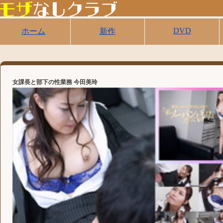
DVD
ホーム
新作
女課長と部下の性業務 今田美玲